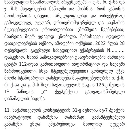
სააპელაციო სასამართლოს არგუმენტებს ი. ქ–ს, რ. ქ–სა და
ჯ. მ–ს მსჯავრდების ნაწილში და მიაჩნია, რომ კანონის
მოთხოვნათა დაცვით, სრულყოფილად და ობიექტურად
გამოკვლეულ, უტყუარ, ურთიერთშეჯერებულ და საკმარის
მტკიცებულებათა ერთობლიობით (მოწმეთა ჩვენებებით,
მხარეთა მიერ უდავოდ ცნობილი: შემთხვევის ადგილის
დათვალიერების ოქმით, ამოღების ოქმებით, 2022 წლის 28
თებერვალს გაცემული სამედიცინო ექსპერტიზის N..........
დასკვნით, სსიიპ საზოგადოებრივი უსაფრთხოების მართვის
ცენტრ 112-იდან გამოთხოვილი ინფორმაციით და საქმეში
წარმოდგენილი სხვა მტკიცებულებებით) გონივრულ ეჭვს
მიღმა სტანდარტით დასტურდება მსჯავრდებულების: ი. ქ–ს,
რ. ქ–სა და ჯ. მ–ს მიერ საქართველოს სსკ-ის 126-ე მუხლის
1
1
ნაწილის „ბ“ ქვეპუნქტით გათვალისწინებული
დანაშაულის ჩადენა.
11. საქართველოს კონსტიტუციის 31-ე მუხლის მე-7 პუნქტის
იმპერატიული დანაწესის თანახმად, გამამტყუნებელი
განაჩენი უნდა ემყარებოდეს მხოლოდ უტყუარ