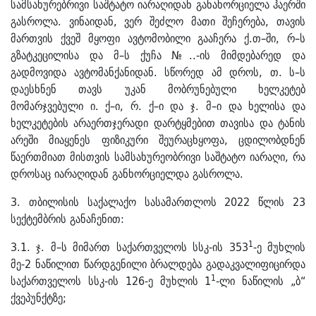
სამსახურებრივი საშტატო იარაღიდან განახორციელა ჰაერში
გასროლა. ვინაიდან, ვერ შეძლო მათი შეჩერება, თავის
მართვის ქვეშ მყოფი ავტომობილი გააჩერა ქ.თ–ში, რ–ს
გზატკეცილისა და მ–ს ქუჩა №..-ის მიმდებარედ და
გადმოვიდა ავტომანქანიდან. სწორედ ამ დროს, თ. ს–ს
დაესხნენ თავს უკან მობრუნებული ხელკეტებ
მომარჯვებული ი. ქ–ი, რ. ქ–ი და ჯ. მ–ი და ხელისა და
ხელკეტების არაერთჯერადი დარტყმებით თავისა და ტანის
არეში მიაყენეს ფიზიკური შეურაცხყოფა, ცდილობდნენ
წაერთმიათ მისთვის სამსახურეობრივი საშტატო იარაღი, რა
დროსაც იარაღიდან განხორციელდა გასროლა.
3. თბილისის საქალაქო სასამართლოს 2022 წლის 23
სექტემბრის განაჩენით:
1
3.1. ჯ. მ–ს მიმართ საქართველოს სსკ-ის 353
-ე მუხლის
მე-2 ნაწილით წარდგენილი ბრალდება გადაკვალიფიცირდა
1
საქართველოს სსკ-ის 126-ე მუხლის 1
-ლი ნაწილის „ბ“
ქვეპუნქტზე;