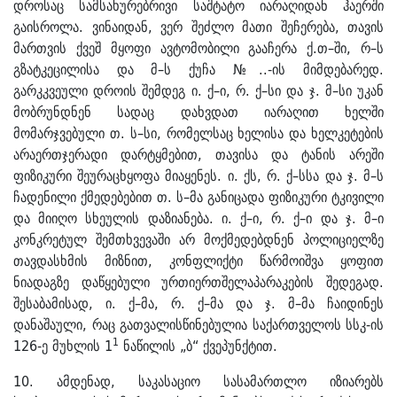
დროსაც სამსახურებრივი საშტატო იარაღიდან ჰაერში
გაისროლა. ვინაიდან, ვერ შეძლო მათი შეჩერება, თავის
მართვის ქვეშ მყოფი ავტომობილი გააჩერა ქ.თ–ში, რ–ს
გზატკეცილისა და მ–ს ქუჩა №..-ის მიმდებარედ.
გარკკვეული დროის შემდეგ ი. ქ–ი, რ. ქ–სი და ჯ. მ–სი უკან
მობრუნდნენ სადაც დახვდათ იარაღით ხელში
მომარჯვებული თ. ს–სი, რომელსაც ხელისა და ხელკეტების
არაერთჯერადი დარტყმებით, თავისა და ტანის არეში
ფიზიკური შეურაცხყოფა მიაყენეს. ი. ქს, რ. ქ–სსა და ჯ. მ–ს
ჩადენილი ქმედებებით თ. ს–მა განიცადა ფიზიკური ტკივილი
და მიიღო სხეულის დაზიანება. ი. ქ–ი, რ. ქ–ი და ჯ. მ–ი
კონკრეტულ შემთხვევაში არ მოქმედებდნენ პოლიციელზე
თავდასხმის მიზნით, კონფლიქტი წარმოიშვა ყოფით
ნიადაგზე დაწყებული ურთიერთშელაპარაკების შედეგად.
შესაბამისად, ი. ქ–მა, რ. ქ–მა და ჯ. მ–მა ჩაიდინეს
დანაშაული, რაც გათვალისწინებულია საქართველოს სსკ-ის
1
126-ე მუხლის 1
ნაწილის „ბ“ ქვეპუნქტით.
10. ამდენად, საკასაციო სასამართლო იზიარებს