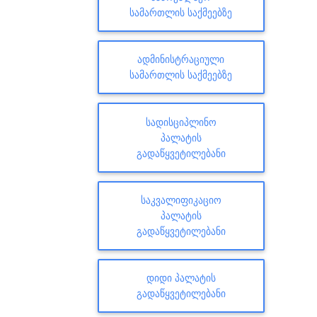
ᲡᲐᲛᲐᲠᲗᲚᲘᲡ ᲡᲐᲥᲛᲔᲔᲑᲖᲔ
ᲐᲓᲛᲘᲜᲘᲡᲢᲠᲐᲪᲘᲣᲚᲘ
ᲡᲐᲛᲐᲠᲗᲚᲘᲡ ᲡᲐᲥᲛᲔᲔᲑᲖᲔ
ᲡᲐᲓᲘᲡᲪᲘᲞᲚᲘᲜᲝ
ᲞᲐᲚᲐᲢᲘᲡ
ᲒᲐᲓᲐᲬᲧᲕᲔᲢᲘᲚᲔᲑᲐᲜᲘ
ᲡᲐᲙᲕᲐᲚᲘᲤᲘᲙᲐᲪᲘᲝ
ᲞᲐᲚᲐᲢᲘᲡ
ᲒᲐᲓᲐᲬᲧᲕᲔᲢᲘᲚᲔᲑᲐᲜᲘ
ᲓᲘᲓᲘ ᲞᲐᲚᲐᲢᲘᲡ
ᲒᲐᲓᲐᲬᲧᲕᲔᲢᲘᲚᲔᲑᲐᲜᲘ