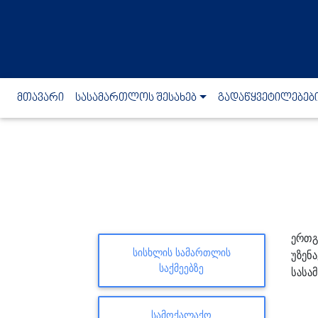
(current)
მთავარი
სასამართლოს შესახებ
გადაწყვეტილებებ
ერთგ
ᲡᲘᲡᲮᲚᲘᲡ ᲡᲐᲛᲐᲠᲗᲚᲘᲡ
უზენ
ᲡᲐᲥᲛᲔᲔᲑᲖᲔ
სასა
ᲡᲐᲛᲝᲥᲐᲚᲐᲥᲝ