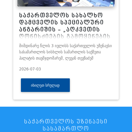
საქართველოს სახალხო
დამცველის სპეციალური
ანგარიშის - „აღკვეთის
ღონისძიების გამოყენების
საკანონმდებლო და
მიმდინარე წლის 3 ივლისს საქართველოს უზენაესი
პრაქტიკული ანალიზი“
სასამართლოს სისხლის სამართლის საქმეთა
პალატის თავმჯდომარემ, ლევან თევზაძემ
პრეზენტაცია
2026-07-03
ᲘᲮᲘᲚᲔᲗ ᲡᲠᲣᲚᲐᲓ
ᲡᲐᲥᲐᲠᲗᲕᲔᲚᲝᲡ ᲣᲖᲔᲜᲐᲔᲡᲘ
ᲡᲐᲡᲐᲛᲐᲠᲗᲚᲝ