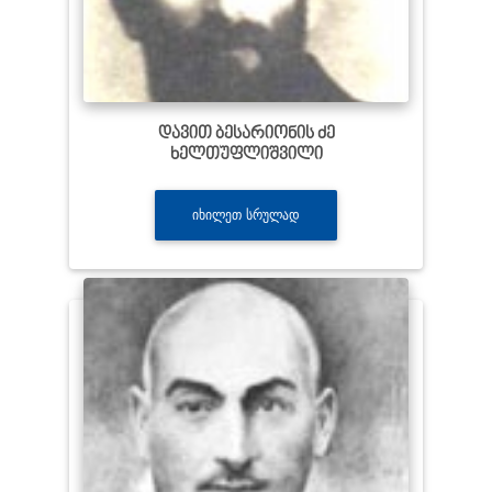
დავით ბესარიონის ძე
ხელთუფლიშვილი
ᲘᲮᲘᲚᲔᲗ ᲡᲠᲣᲚᲐᲓ