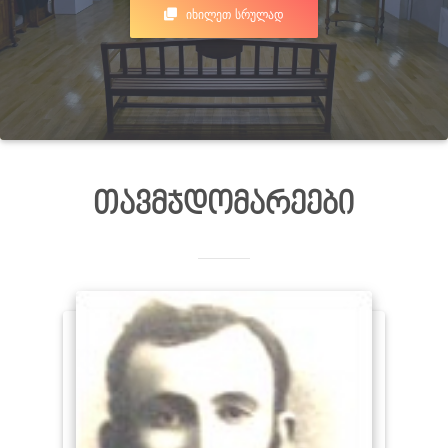
ᲘᲮᲘᲚᲔᲗ ᲡᲠᲣᲚᲐᲓ
თავმჯდომარეები