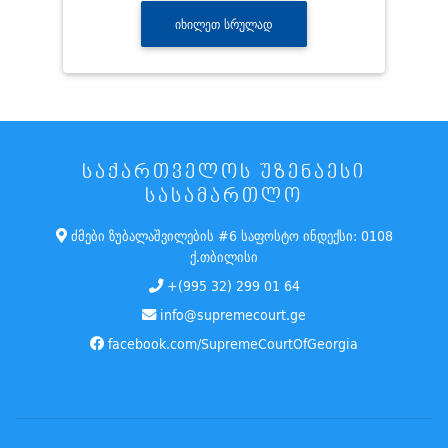
ᲘᲮᲘᲚᲔᲗ ᲡᲠᲣᲚᲐᲓ
ᲡᲐᲥᲐᲠᲗᲕᲔᲚᲝᲡ ᲣᲖᲔᲜᲐᲔᲡᲘ
ᲡᲐᲡᲐᲛᲐᲠᲗᲚᲝ
ძმები ზუბალაშვილების #6 საფოსტო ინდექსი: 0108
ქ.თბილისი
+(995 32) 299 01 64
info@supremecourt.ge
facebook.com/SupremeCourtOfGeorgia