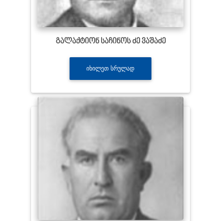
გალაქტიონ საჩინოს ძე ვაშაძე
ᲘᲮᲘᲚᲔᲗ ᲡᲠᲣᲚᲐᲓ