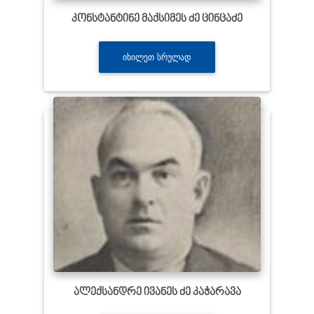
კონსტანტინე მაქსიმეს ძე ცინცაძე
ᲘᲮᲘᲚᲔᲗ ᲡᲠᲣᲚᲐᲓ
ალექსანდრე ივანეს ძე კაჭარავა